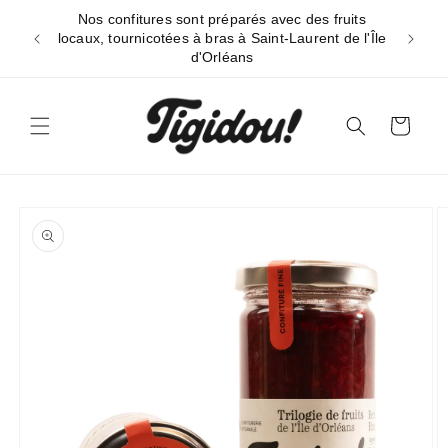
et
Nos confitures sont préparés avec des fruits
passer
Livraiso
locaux, tournicotées à bras à Saint-Laurent de l'Île
au
d'Orléans
contenu
Panier
Passer aux
informations
produits