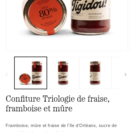
Ouvrir
O
le
le
média
m
1
2
dans
d
une
u
fenêtre
f
modale
m
Confiture Triologie de fraise,
framboise et mûre
Framboise, mûre et fraise de l'île d'Orléans, sucre de