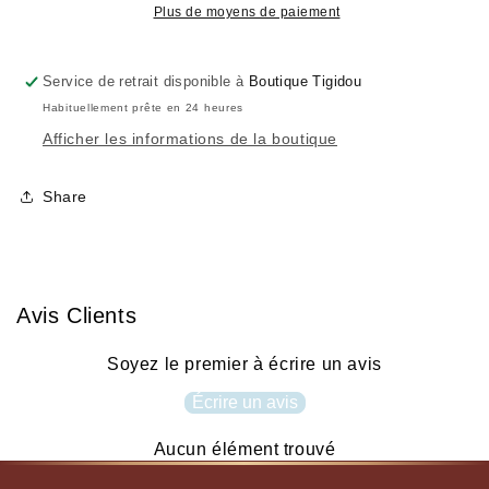
framboise
framboise
Plus de moyens de paiement
et
et
mûre
mûre
Service de retrait disponible à
Boutique Tigidou
Habituellement prête en 24 heures
Afficher les informations de la boutique
Share
Avis Clients
Soyez le premier à écrire un avis
Écrire un avis
Aucun élément trouvé